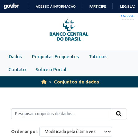
Skip to main content
ACESSO À INFORMAÇÃO
PARTICIPE
LEGISLAÇ
IR
ENGLISH
PARA
O
CONTEÚDO
Dados
Perguntas Frequentes
Tutoriais
Contato
Sobre o Portal
Conjuntos de dados
Ordenar por