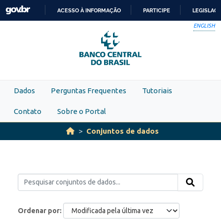
Skip to main content
ACESSO À INFORMAÇÃO
PARTICIPE
LEGISLAÇ
IR
ENGLISH
PARA
O
CONTEÚDO
Dados
Perguntas Frequentes
Tutoriais
Contato
Sobre o Portal
Conjuntos de dados
Ordenar por