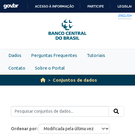
Skip to main content
ACESSO À INFORMAÇÃO
PARTICIPE
LEGISLAÇ
IR
ENGLISH
PARA
O
CONTEÚDO
Dados
Perguntas Frequentes
Tutoriais
Contato
Sobre o Portal
Conjuntos de dados
Ordenar por