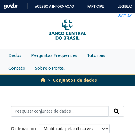
Skip to main content
ACESSO À INFORMAÇÃO
PARTICIPE
LEGISLAÇ
IR
ENGLISH
PARA
O
CONTEÚDO
Dados
Perguntas Frequentes
Tutoriais
Contato
Sobre o Portal
Conjuntos de dados
Ordenar por