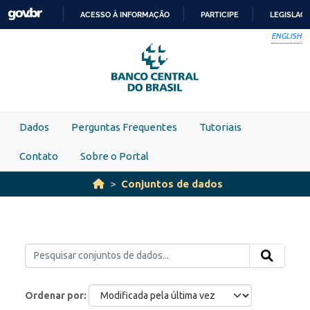
Skip to main content
ACESSO À INFORMAÇÃO
PARTICIPE
LEGISLAÇ
IR
ENGLISH
PARA
O
CONTEÚDO
Dados
Perguntas Frequentes
Tutoriais
Contato
Sobre o Portal
Conjuntos de dados
Ordenar por