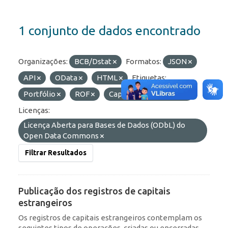
1 conjunto de dados encontrado
Organizações:
BCB/Dstat
Formatos:
JSON
API
OData
HTML
Etiquetas:
Portfólio
ROF
Capitais Estrangeiros
Licenças:
Licença Aberta para Bases de Dados (ODbL) do
Open Data Commons
Filtrar Resultados
Publicação dos registros de capitais
estrangeiros
Os registros de capitais estrangeiros contemplam os
seguintes tipos de operações, criadas ou encerradas