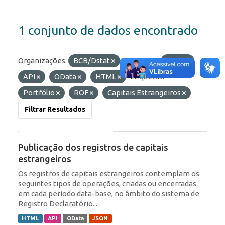
1 conjunto de dados encontrado
Organizações:
BCB/Dstat
Formatos:
JSON
API
OData
HTML
Etiquetas:
Portfólio
ROF
Capitais Estrangeiros
Filtrar Resultados
Publicação dos registros de capitais
estrangeiros
Os registros de capitais estrangeiros contemplam os
seguintes tipos de operações, criadas ou encerradas
em cada período data-base, no âmbito do sistema de
Registro Declaratório...
HTML
API
OData
JSON