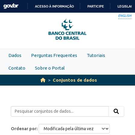
Skip to main content
ACESSO À INFORMAÇÃO
PARTICIPE
LEGISLAÇ
IR
ENGLISH
PARA
O
CONTEÚDO
Dados
Perguntas Frequentes
Tutoriais
Contato
Sobre o Portal
Conjuntos de dados
Ordenar por