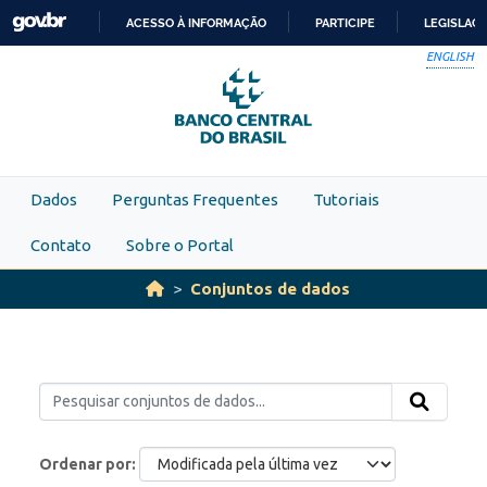
Skip to main content
ACESSO À INFORMAÇÃO
PARTICIPE
LEGISLAÇ
IR
ENGLISH
PARA
O
CONTEÚDO
Dados
Perguntas Frequentes
Tutoriais
Contato
Sobre o Portal
Conjuntos de dados
Ordenar por