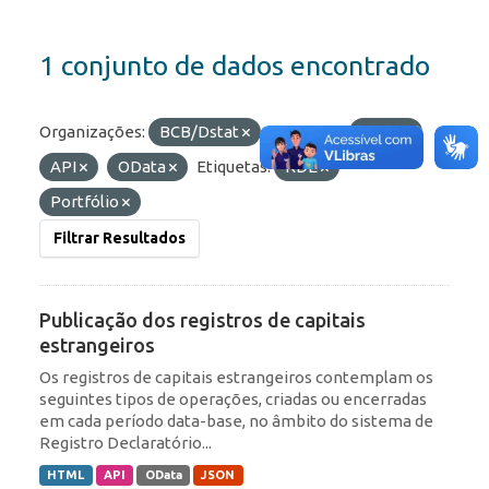
1 conjunto de dados encontrado
Organizações:
BCB/Dstat
Formatos:
JSON
API
OData
Etiquetas:
RDE
Portfólio
Filtrar Resultados
Publicação dos registros de capitais
estrangeiros
Os registros de capitais estrangeiros contemplam os
seguintes tipos de operações, criadas ou encerradas
em cada período data-base, no âmbito do sistema de
Registro Declaratório...
HTML
API
OData
JSON