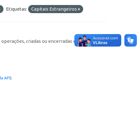
Etiquetas:
Capitais Estrangeiros
e operações, criadas ou encerradas em cada
a API
).