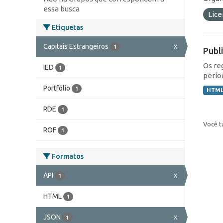
essa busca
Lic
Etiquetas
Capitais Estrangeiros
x
1
Publ
Os re
IED
1
perío
Portfólio
1
HTM
RDE
1
Você t
ROF
1
Formatos
API
x
1
HTML
1
JSON
x
1