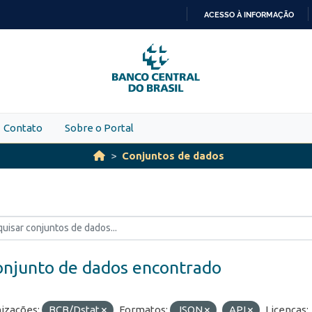
ACESSO À INFORMAÇÃO
IR
PARA
O
CONTEÚDO
Contato
Sobre o Portal
Conjuntos de dados
onjunto de dados encontrado
izações:
BCB/Dstat
Formatos:
JSON
API
Licenças: