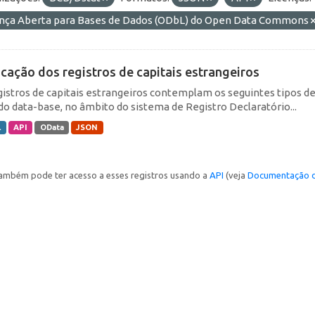
ença Aberta para Bases de Dados (ODbL) do Open Data Commons
icação dos registros de capitais estrangeiros
gistros de capitais estrangeiros contemplam os seguintes tipos d
do data-base, no âmbito do sistema de Registro Declaratório...
L
API
OData
JSON
ambém pode ter acesso a esses registros usando a
API
(veja
Documentação d