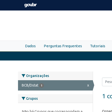
Skip to main content
Dados
Perguntas Frequentes
Tutoriais
Organizações
BCB/Dstat
x
1
1 c
Grupos
Organ
Não há Grupos que correspondam a