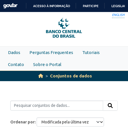
Skip to main content
ACESSO À INFORMAÇÃO
PARTICIPE
LEGISLAÇ
IR
ENGLISH
PARA
O
CONTEÚDO
Dados
Perguntas Frequentes
Tutoriais
Contato
Sobre o Portal
Conjuntos de dados
Ordenar por