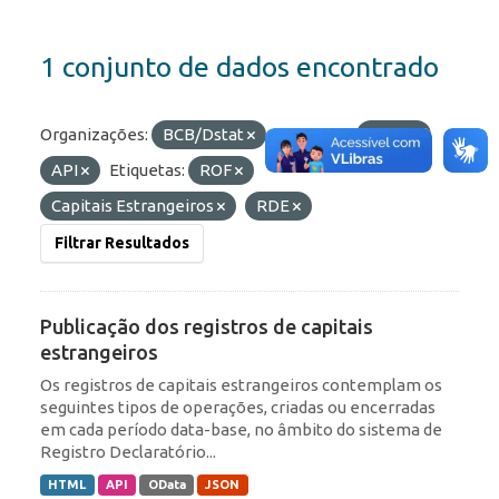
1 conjunto de dados encontrado
Organizações:
BCB/Dstat
Formatos:
JSON
API
Etiquetas:
ROF
Capitais Estrangeiros
RDE
Filtrar Resultados
Publicação dos registros de capitais
estrangeiros
Os registros de capitais estrangeiros contemplam os
seguintes tipos de operações, criadas ou encerradas
em cada período data-base, no âmbito do sistema de
Registro Declaratório...
HTML
API
OData
JSON