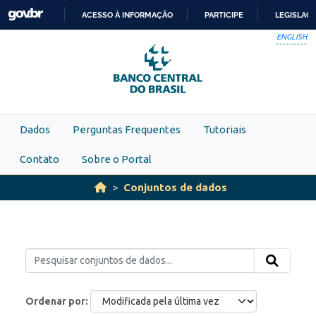
Skip to main content
ACESSO À INFORMAÇÃO
PARTICIPE
LEGISLAÇ
IR
ENGLISH
PARA
O
CONTEÚDO
Dados
Perguntas Frequentes
Tutoriais
Contato
Sobre o Portal
Conjuntos de dados
Ordenar por