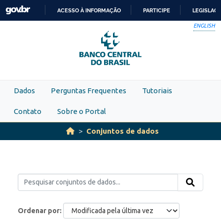
Skip to main content
ACESSO À INFORMAÇÃO
PARTICIPE
LEGISLAÇ
IR
ENGLISH
PARA
O
CONTEÚDO
Dados
Perguntas Frequentes
Tutoriais
Contato
Sobre o Portal
Conjuntos de dados
Ordenar por