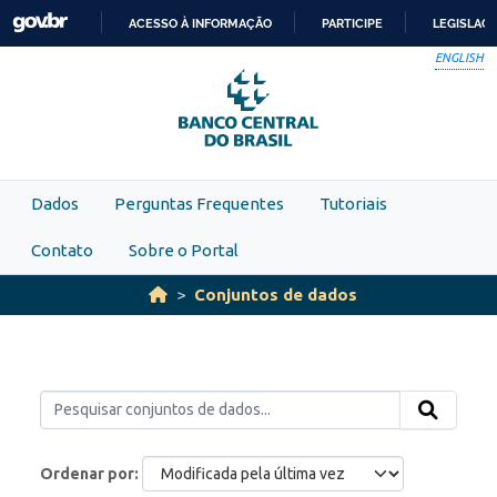
Skip to main content
ACESSO À INFORMAÇÃO
PARTICIPE
LEGISLAÇ
IR
ENGLISH
PARA
O
CONTEÚDO
Dados
Perguntas Frequentes
Tutoriais
Contato
Sobre o Portal
Conjuntos de dados
Ordenar por