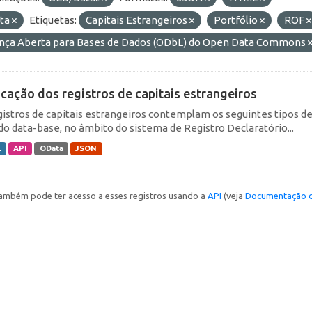
ta
Etiquetas:
Capitais Estrangeiros
Portfólio
ROF
ença Aberta para Bases de Dados (ODbL) do Open Data Commons
icação dos registros de capitais estrangeiros
gistros de capitais estrangeiros contemplam os seguintes tipos d
do data-base, no âmbito do sistema de Registro Declaratório...
L
API
OData
JSON
ambém pode ter acesso a esses registros usando a
API
(veja
Documentação d