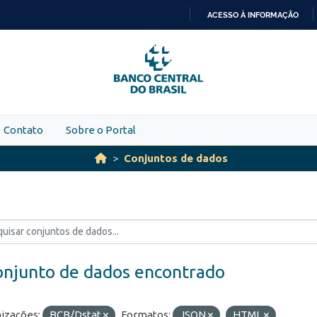
ACESSO À INFORMAÇÃO
IR
PARA
O
CONTEÚDO
Contato
Sobre o Portal
Conjuntos de dados
onjunto de dados encontrado
izações:
BCB/Dstat
Formatos:
JSON
HTML