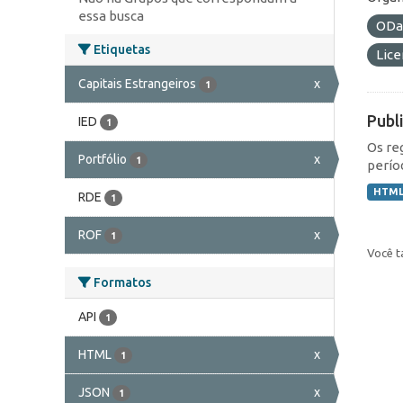
essa busca
ODa
Etiquetas
Lic
Capitais Estrangeiros
x
1
Publ
IED
1
Os re
Portfólio
x
1
perío
HTM
RDE
1
ROF
x
1
Você t
Formatos
API
1
HTML
x
1
JSON
x
1