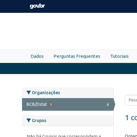
Skip to main content
Dados
Perguntas Frequentes
Tutoriais
Organizações
BCB/Dstat
x
1
1 c
Grupos
Organ
Não há Grupos que correspondam a