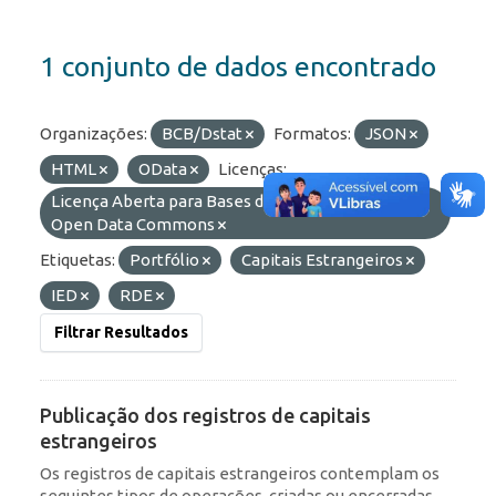
1 conjunto de dados encontrado
Organizações:
BCB/Dstat
Formatos:
JSON
HTML
OData
Licenças:
Licença Aberta para Bases de Dados (ODbL) do
Open Data Commons
Etiquetas:
Portfólio
Capitais Estrangeiros
IED
RDE
Filtrar Resultados
Publicação dos registros de capitais
estrangeiros
Os registros de capitais estrangeiros contemplam os
seguintes tipos de operações, criadas ou encerradas