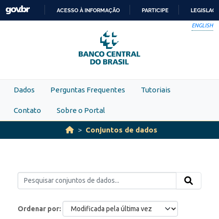
Skip to main content
ACESSO À INFORMAÇÃO
PARTICIPE
LEGISLAÇ
IR
ENGLISH
PARA
O
CONTEÚDO
Dados
Perguntas Frequentes
Tutoriais
Contato
Sobre o Portal
Conjuntos de dados
Ordenar por