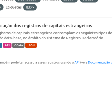
Etiquetas:
IED
icação dos registros de capitais estrangeiros
gistros de capitais estrangeiros contemplam os seguintes tipos d
do data-base, no âmbito do sistema de Registro Declaratório...
L
API
OData
JSON
ambém pode ter acesso a esses registros usando a
API
(veja
Documentação d