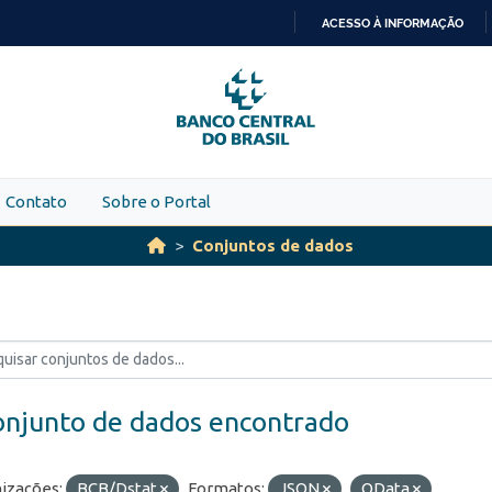
ACESSO À INFORMAÇÃO
IR
PARA
O
CONTEÚDO
Contato
Sobre o Portal
Conjuntos de dados
onjunto de dados encontrado
izações:
BCB/Dstat
Formatos:
JSON
OData