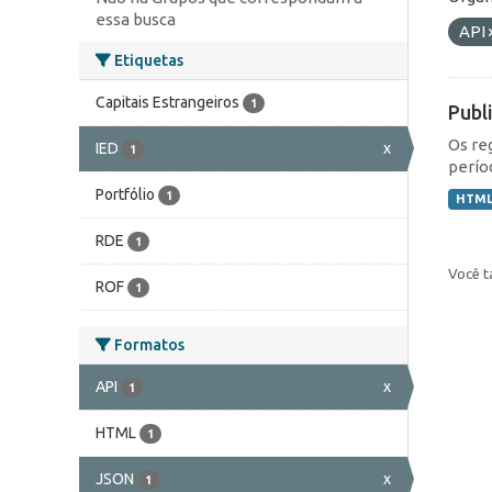
essa busca
API
Etiquetas
Capitais Estrangeiros
1
Publ
Os re
IED
x
1
perío
Portfólio
1
HTM
RDE
1
Você t
ROF
1
Formatos
API
x
1
HTML
1
JSON
x
1