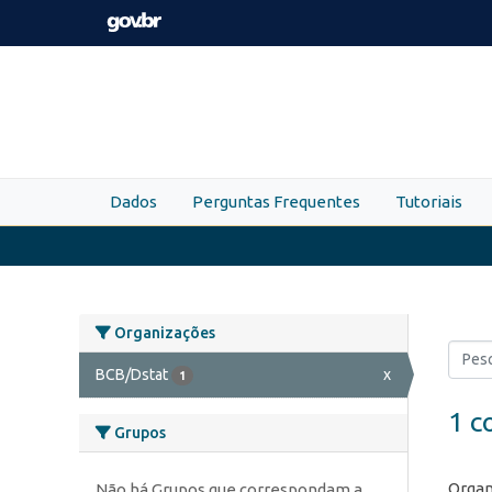
Skip to main content
Dados
Perguntas Frequentes
Tutoriais
Organizações
BCB/Dstat
x
1
1 c
Grupos
Organ
Não há Grupos que correspondam a