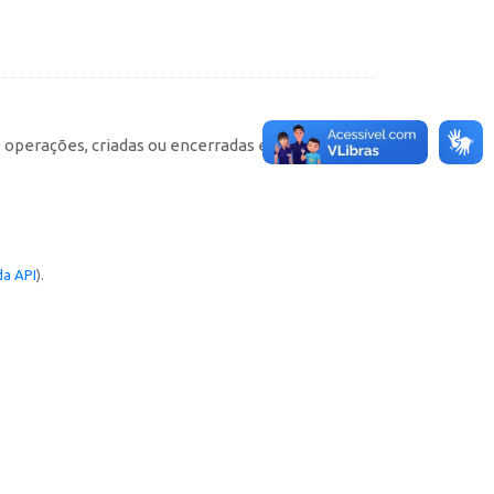
e operações, criadas ou encerradas em cada
a API
).