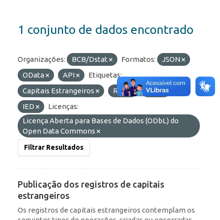
1 conjunto de dados encontrado
Organizações:
BCB/Dstat
Formatos:
JSON
OData
API
Etiquetas:
Capitais Estrangeiros
RDE
ROF
IED
Licenças:
Licença Aberta para Bases de Dados (ODbL) do
Open Data Commons
Filtrar Resultados
Publicação dos registros de capitais
estrangeiros
Os registros de capitais estrangeiros contemplam os
seguintes tipos de operações, criadas ou encerradas