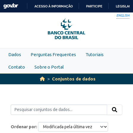
Skip to main content
ACESSO À INFORMAÇÃO
PARTICIPE
LEGISLAÇ
IR
ENGLISH
PARA
O
CONTEÚDO
Dados
Perguntas Frequentes
Tutoriais
Contato
Sobre o Portal
Conjuntos de dados
Ordenar por