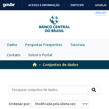
Skip to main content
ACESSO À INFORMAÇÃO
PARTICIPE
LEGISLAÇ
IR
ENGLISH
PARA
O
CONTEÚDO
Dados
Perguntas Frequentes
Tutoriais
Contato
Sobre o Portal
Conjuntos de dados
Ordenar por