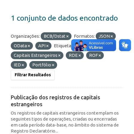
1 conjunto de dados encontrado
Organizações:
BCB/Dstat
Formatos:
JSON
OData
API
Etiquetas:
Capitais Estrangeiros
RDE
ROF
IED
Portfólio
Filtrar Resultados
Publicação dos registros de capitais
estrangeiros
Os registros de capitais estrangeiros contemplam os
seguintes tipos de operações, criadas ou encerradas
em cada período data-base, no âmbito do sistema de
Registro Declaratório...