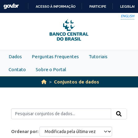
Skip to main content
ACESSO À INFORMAÇÃO
PARTICIPE
LEGISLAÇ
IR
ENGLISH
PARA
O
CONTEÚDO
Dados
Perguntas Frequentes
Tutoriais
Contato
Sobre o Portal
Conjuntos de dados
Ordenar por