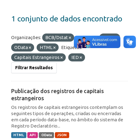
1 conjunto de dados encontrado
Organizações:
BCB/Dstat
Formatos:
JSON
OData
HTML
Etiquetas:
Capitais Estrangeiros
IED
Filtrar Resultados
Publicação dos registros de capitais
estrangeiros
Os registros de capitais estrangeiros contemplam os
seguintes tipos de operações, criadas ou encerradas
em cada período data-base, no âmbito do sistema de
Registro Declaratório...
HTML
API
OData
JSON