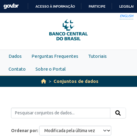
Skip to main content
ACESSO À INFORMAÇÃO
PARTICIPE
LEGISLAÇ
IR
ENGLISH
PARA
O
CONTEÚDO
Dados
Perguntas Frequentes
Tutoriais
Contato
Sobre o Portal
Conjuntos de dados
Ordenar por