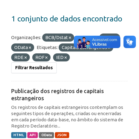
1 conjunto de dados encontrado
Organizações:
BCB/Dstat
Formatos:
JSON
OData
Etiquetas:
Capitais Estrangeiros
RDE
ROF
IED
Filtrar Resultados
Publicação dos registros de capitais
estrangeiros
Os registros de capitais estrangeiros contemplam os
seguintes tipos de operações, criadas ou encerradas
em cada período data-base, no âmbito do sistema de
Registro Declaratório...
HTML
API
OData
JSON