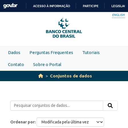
Skip to main content
ACESSO À INFORMAÇÃO
PARTICIPE
LEGISLAÇ
IR
ENGLISH
PARA
O
CONTEÚDO
Dados
Perguntas Frequentes
Tutoriais
Contato
Sobre o Portal
Conjuntos de dados
Ordenar por