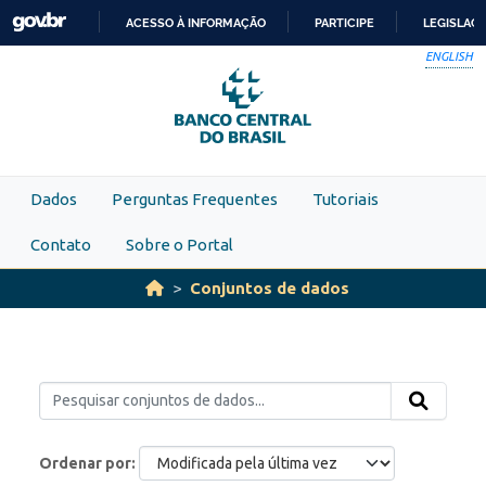
Skip to main content
ACESSO À INFORMAÇÃO
PARTICIPE
LEGISLAÇ
IR
ENGLISH
PARA
O
CONTEÚDO
Dados
Perguntas Frequentes
Tutoriais
Contato
Sobre o Portal
Conjuntos de dados
Ordenar por