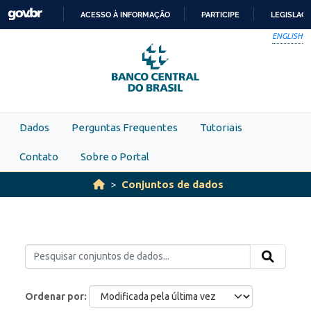
Skip to main content
ACESSO À INFORMAÇÃO
PARTICIPE
LEGISLAÇ
IR
ENGLISH
PARA
O
CONTEÚDO
Dados
Perguntas Frequentes
Tutoriais
Contato
Sobre o Portal
Conjuntos de dados
Ordenar por