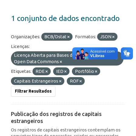
1 conjunto de dados encontrado
Organizações:
BCB/Dstat
Formatos:
JSON
Licenças:
Licença Aberta para Bases de Dados (ODbL) do
Open Data Commons
Etiquetas:
RDE
IED
Portfólio
Capitais Estrangeiros
ROF
Filtrar Resultados
Publicação dos registros de capitais
estrangeiros
Os registros de capitais estrangeiros contemplam os
seguintes tipos de operações, criadas ou encerradas