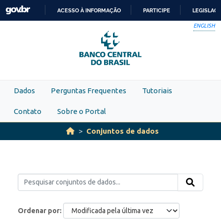
Skip to main content
ACESSO À INFORMAÇÃO
PARTICIPE
LEGISLAÇ
IR
ENGLISH
PARA
O
CONTEÚDO
Dados
Perguntas Frequentes
Tutoriais
Contato
Sobre o Portal
Conjuntos de dados
Ordenar por