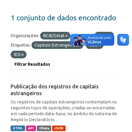
1 conjunto de dados encontrado
Organizações:
BCB/Dstat
Formatos:
JSON
Etiquetas:
Capitais Estrangeiros
RDE
IED
Filtrar Resultados
Publicação dos registros de capitais
estrangeiros
Os registros de capitais estrangeiros contemplam os
seguintes tipos de operações, criadas ou encerradas
em cada período data-base, no âmbito do sistema de
Registro Declaratório...
HTML
API
OData
JSON