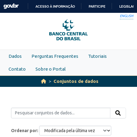
Skip to main content
ACESSO À INFORMAÇÃO
PARTICIPE
LEGISLAÇ
IR
ENGLISH
PARA
O
CONTEÚDO
Dados
Perguntas Frequentes
Tutoriais
Contato
Sobre o Portal
Conjuntos de dados
Ordenar por