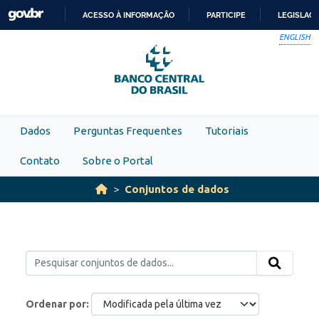
Skip to main content
ACESSO À INFORMAÇÃO
PARTICIPE
LEGISLAÇ
IR
ENGLISH
PARA
O
CONTEÚDO
Dados
Perguntas Frequentes
Tutoriais
Contato
Sobre o Portal
Conjuntos de dados
Ordenar por