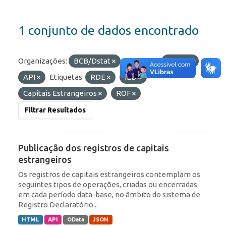
1 conjunto de dados encontrado
Organizações:
BCB/Dstat
Formatos:
OData
API
Etiquetas:
RDE
IED
Capitais Estrangeiros
ROF
Filtrar Resultados
Publicação dos registros de capitais
estrangeiros
Os registros de capitais estrangeiros contemplam os
seguintes tipos de operações, criadas ou encerradas
em cada período data-base, no âmbito do sistema de
Registro Declaratório...
HTML
API
OData
JSON