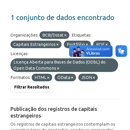
1 conjunto de dados encontrado
Organizações:
BCB/Dstat
Etiquetas:
Capitais Estrangeiros
Portfólio
RDE
Licenças:
Licença Aberta para Bases de Dados (ODbL) do
Open Data Commons
Formatos:
HTML
OData
JSON
Filtrar Resultados
Publicação dos registros de capitais
estrangeiros
Os registros de capitais estrangeiros contemplam os
seguintes tipos de operações, criadas ou encerradas