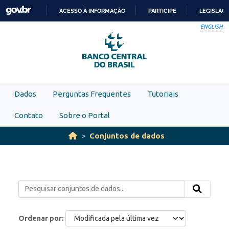
Skip to main content
ACESSO À INFORMAÇÃO
PARTICIPE
LEGISLAÇ
IR
ENGLISH
PARA
O
CONTEÚDO
Dados
Perguntas Frequentes
Tutoriais
Contato
Sobre o Portal
Conjuntos de dados
Ordenar por