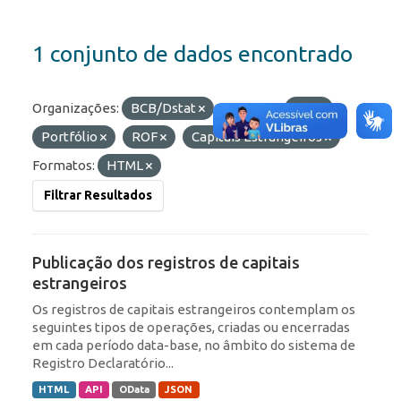
1 conjunto de dados encontrado
Organizações:
BCB/Dstat
Etiquetas:
IED
Portfólio
ROF
Capitais Estrangeiros
Formatos:
HTML
Filtrar Resultados
Publicação dos registros de capitais
estrangeiros
Os registros de capitais estrangeiros contemplam os
seguintes tipos de operações, criadas ou encerradas
em cada período data-base, no âmbito do sistema de
Registro Declaratório...
HTML
API
OData
JSON