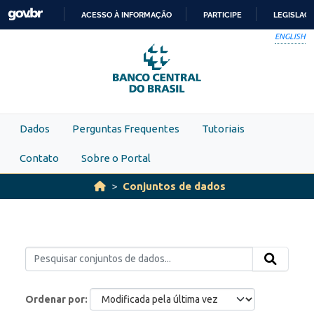
Skip to main content
ACESSO À INFORMAÇÃO
PARTICIPE
LEGISLAÇ
IR
ENGLISH
PARA
O
CONTEÚDO
Dados
Perguntas Frequentes
Tutoriais
Contato
Sobre o Portal
Conjuntos de dados
Ordenar por