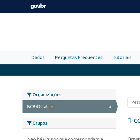
Skip to main content
Dados
Perguntas Frequentes
Tutoriais
Organizações
BCB/Dstat
x
1
1 c
Grupos
Organ
Não há Grupos que correspondam a