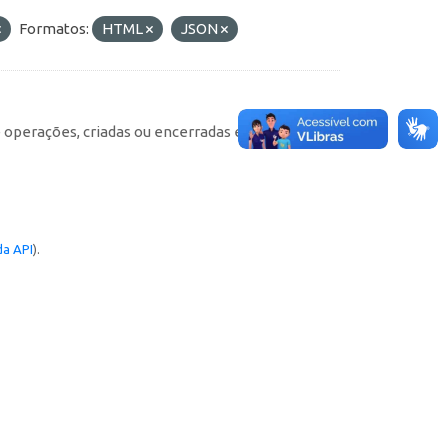
Formatos:
HTML
JSON
e operações, criadas ou encerradas em cada
a API
).