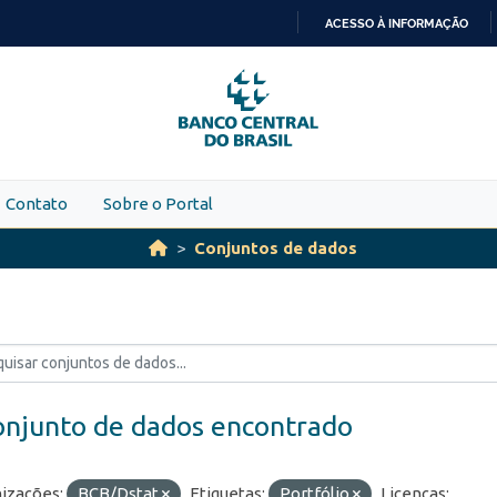
ACESSO À INFORMAÇÃO
IR
PARA
O
CONTEÚDO
Contato
Sobre o Portal
Conjuntos de dados
onjunto de dados encontrado
izações:
BCB/Dstat
Etiquetas:
Portfólio
Licenças: