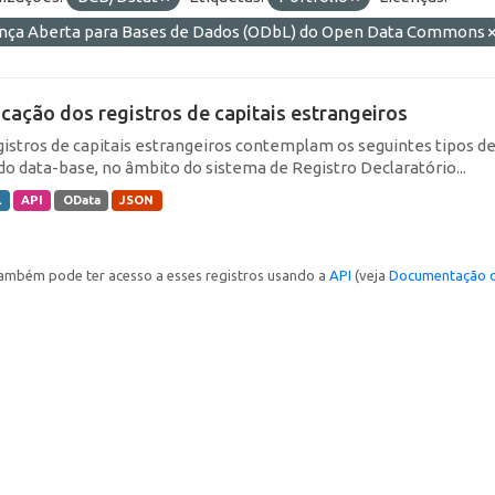
ença Aberta para Bases de Dados (ODbL) do Open Data Commons
icação dos registros de capitais estrangeiros
gistros de capitais estrangeiros contemplam os seguintes tipos d
do data-base, no âmbito do sistema de Registro Declaratório...
L
API
OData
JSON
ambém pode ter acesso a esses registros usando a
API
(veja
Documentação d