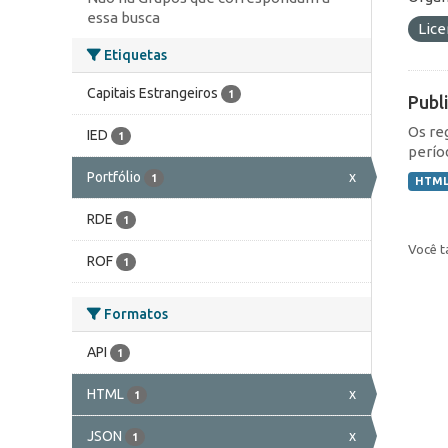
essa busca
Lic
Etiquetas
Capitais Estrangeiros
1
Publ
Os re
IED
1
perío
Portfólio
x
1
HTM
RDE
1
Você t
ROF
1
Formatos
API
1
HTML
x
1
JSON
x
1