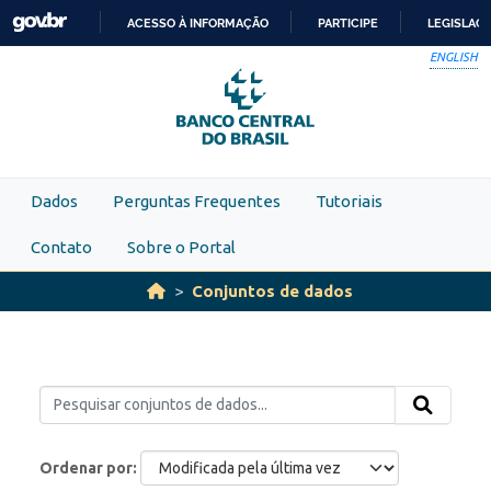
Skip to main content
ACESSO À INFORMAÇÃO
PARTICIPE
LEGISLAÇ
IR
ENGLISH
PARA
O
CONTEÚDO
Dados
Perguntas Frequentes
Tutoriais
Contato
Sobre o Portal
Conjuntos de dados
Ordenar por