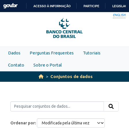
Skip to main content
ACESSO À INFORMAÇÃO
PARTICIPE
LEGISLAÇ
IR
ENGLISH
PARA
O
CONTEÚDO
Dados
Perguntas Frequentes
Tutoriais
Contato
Sobre o Portal
Conjuntos de dados
Ordenar por