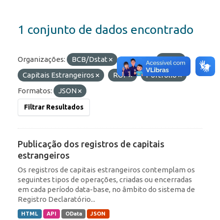
1 conjunto de dados encontrado
Organizações:
BCB/Dstat
Etiquetas:
RDE
Capitais Estrangeiros
ROF
Portfólio
Formatos:
JSON
Filtrar Resultados
Publicação dos registros de capitais
estrangeiros
Os registros de capitais estrangeiros contemplam os
seguintes tipos de operações, criadas ou encerradas
em cada período data-base, no âmbito do sistema de
Registro Declaratório...
HTML
API
OData
JSON