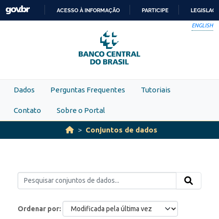
Skip to main content
ACESSO À INFORMAÇÃO
PARTICIPE
LEGISLAÇ
IR
ENGLISH
PARA
O
CONTEÚDO
Dados
Perguntas Frequentes
Tutoriais
Contato
Sobre o Portal
Conjuntos de dados
Ordenar por