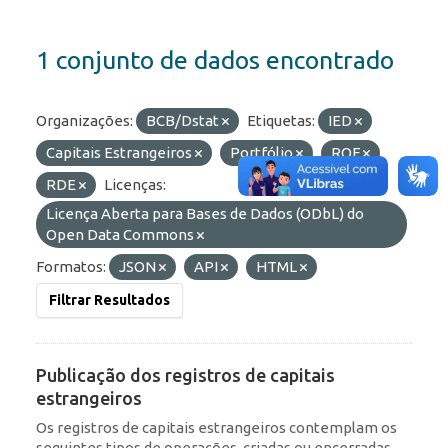
1 conjunto de dados encontrado
Organizações:
BCB/Dstat
Etiquetas:
IED
Capitais Estrangeiros
Portfólio
ROF
RDE
Licenças:
Licença Aberta para Bases de Dados (ODbL) do
Open Data Commons
Formatos:
JSON
API
HTML
Filtrar Resultados
Publicação dos registros de capitais
estrangeiros
Os registros de capitais estrangeiros contemplam os
seguintes tipos de operações, criadas ou encerradas