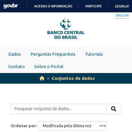
Skip to main content
ACESSO À INFORMAÇÃO
PARTICIPE
LEGISLAÇ
IR
ENGLISH
PARA
O
CONTEÚDO
Dados
Perguntas Frequentes
Tutoriais
Contato
Sobre o Portal
Conjuntos de dados
Ordenar por