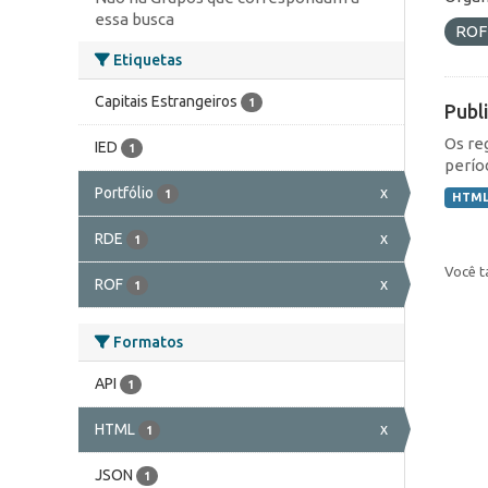
essa busca
RO
Etiquetas
Capitais Estrangeiros
1
Publ
Os re
IED
1
perío
Portfólio
x
1
HTM
RDE
x
1
Você t
ROF
x
1
Formatos
API
1
HTML
x
1
JSON
1