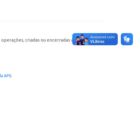
e operações, criadas ou encerradas em cada
a API
).