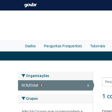
Skip to main content
Dados
Perguntas Frequentes
Tutoriais
Organizações
BCB/Dstat
x
1
1 c
Grupos
Organ
Não há Grupos que correspondam a