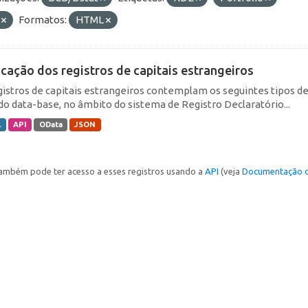
F
Formatos:
HTML
icação dos registros de capitais estrangeiros
gistros de capitais estrangeiros contemplam os seguintes tipos d
do data-base, no âmbito do sistema de Registro Declaratório...
L
API
OData
JSON
ambém pode ter acesso a esses registros usando a
API
(veja
Documentação d