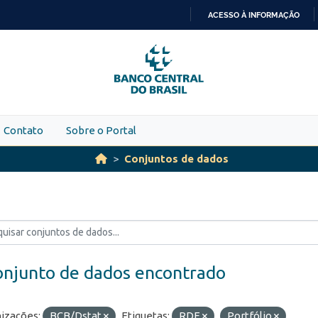
ACESSO À INFORMAÇÃO
IR
PARA
O
CONTEÚDO
Contato
Sobre o Portal
Conjuntos de dados
onjunto de dados encontrado
izações:
BCB/Dstat
Etiquetas:
RDE
Portfólio