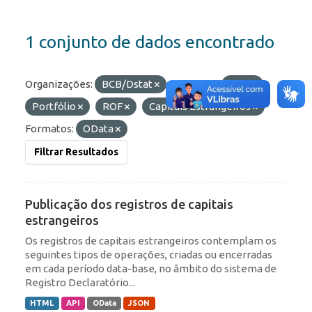
1 conjunto de dados encontrado
Organizações:
BCB/Dstat
Etiquetas:
RDE
Portfólio
ROF
Capitais Estrangeiros
Formatos:
OData
Filtrar Resultados
Publicação dos registros de capitais
estrangeiros
Os registros de capitais estrangeiros contemplam os
seguintes tipos de operações, criadas ou encerradas
em cada período data-base, no âmbito do sistema de
Registro Declaratório...
HTML
API
OData
JSON