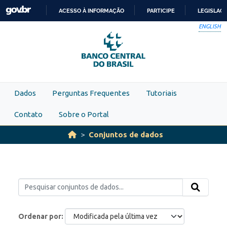
Skip to main content
ACESSO À INFORMAÇÃO
PARTICIPE
LEGISLAÇ
IR
ENGLISH
PARA
O
CONTEÚDO
Dados
Perguntas Frequentes
Tutoriais
Contato
Sobre o Portal
Conjuntos de dados
Ordenar por