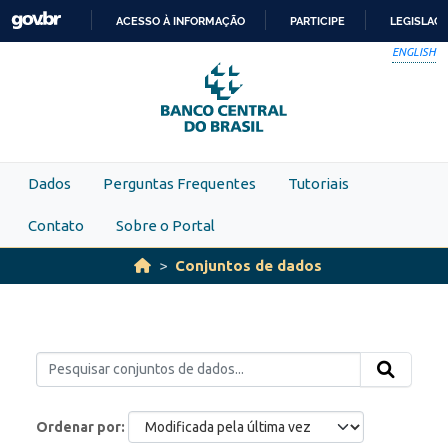
Skip to main content
ACESSO À INFORMAÇÃO
PARTICIPE
LEGISLAÇ
IR
ENGLISH
PARA
O
CONTEÚDO
Dados
Perguntas Frequentes
Tutoriais
Contato
Sobre o Portal
Conjuntos de dados
Ordenar por