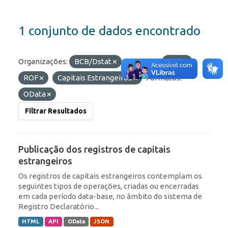
1 conjunto de dados encontrado
Organizações:
BCB/Dstat
Etiquetas:
RDE
ROF
Capitais Estrangeiros
Formatos:
OData
Filtrar Resultados
Publicação dos registros de capitais
estrangeiros
Os registros de capitais estrangeiros contemplam os
seguintes tipos de operações, criadas ou encerradas
em cada período data-base, no âmbito do sistema de
Registro Declaratório...
HTML
API
OData
JSON