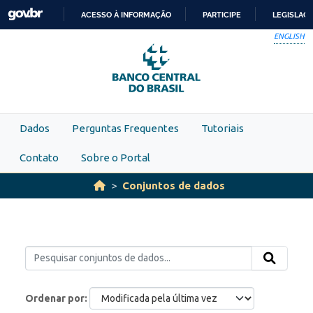
Skip to main content
ACESSO À INFORMAÇÃO
PARTICIPE
LEGISLAÇ
IR
ENGLISH
PARA
O
CONTEÚDO
Dados
Perguntas Frequentes
Tutoriais
Contato
Sobre o Portal
Conjuntos de dados
Ordenar por