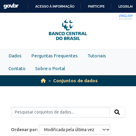
Skip to main content
ACESSO À INFORMAÇÃO
PARTICIPE
LEGISLAÇ
IR
ENGLISH
PARA
O
CONTEÚDO
Dados
Perguntas Frequentes
Tutoriais
Contato
Sobre o Portal
Conjuntos de dados
Ordenar por