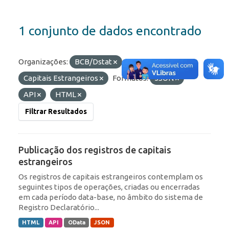
1 conjunto de dados encontrado
Organizações:
BCB/Dstat
Etiquetas:
Capitais Estrangeiros
Formatos:
JSON
API
HTML
Filtrar Resultados
Publicação dos registros de capitais
estrangeiros
Os registros de capitais estrangeiros contemplam os
seguintes tipos de operações, criadas ou encerradas
em cada período data-base, no âmbito do sistema de
Registro Declaratório...
HTML
API
OData
JSON