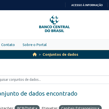
ACESSO À INFORMAÇÃO
IR
PARA
O
CONTEÚDO
Contato
Sobre o Portal
Conjuntos de dados
onjunto de dados encontrado
izações:
BCB/Dstat
Etiquetas:
Capitais Estrangeiros