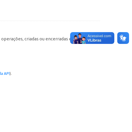
e operações, criadas ou encerradas em cada
a API
).