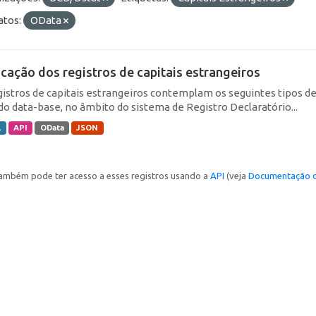
tos:
OData
icação dos registros de capitais estrangeiros
gistros de capitais estrangeiros contemplam os seguintes tipos d
do data-base, no âmbito do sistema de Registro Declaratório...
L
API
OData
JSON
ambém pode ter acesso a esses registros usando a
API
(veja
Documentação d