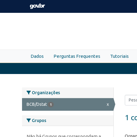
Skip to main content
Dados
Perguntas Frequentes
Tutoriais
Organizações
BCB/Dstat
x
1
1 c
Grupos
Organ
Não há Grupos que correspondam a