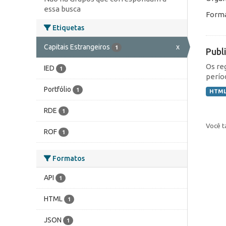
essa busca
Forma
Etiquetas
Capitais Estrangeiros
x
1
Publ
Os re
IED
1
perío
Portfólio
1
HTM
RDE
1
Você t
ROF
1
Formatos
API
1
HTML
1
JSON
1