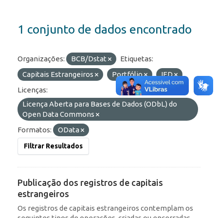
1 conjunto de dados encontrado
Organizações:
BCB/Dstat
Etiquetas:
Capitais Estrangeiros
Portfólio
IED
Licenças:
Licença Aberta para Bases de Dados (ODbL) do
Open Data Commons
Formatos:
OData
Filtrar Resultados
Publicação dos registros de capitais
estrangeiros
Os registros de capitais estrangeiros contemplam os
seguintes tipos de operações, criadas ou encerradas