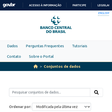
Skip to main content
ACESSO À INFORMAÇÃO
PARTICIPE
LEGISLAÇ
IR
ENGLISH
PARA
O
CONTEÚDO
Dados
Perguntas Frequentes
Tutoriais
Contato
Sobre o Portal
Conjuntos de dados
Ordenar por