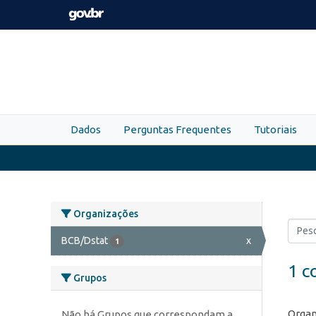
Skip to main content
Dados
Perguntas Frequentes
Tutoriais
Organizações
BCB/Dstat
x
1
1 c
Grupos
Organ
Não há Grupos que correspondam a