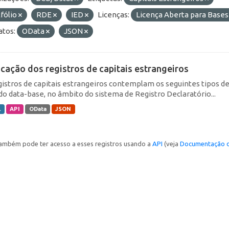
fólio
RDE
IED
Licenças:
Licença Aberta para Bas
tos:
OData
JSON
icação dos registros de capitais estrangeiros
gistros de capitais estrangeiros contemplam os seguintes tipos d
do data-base, no âmbito do sistema de Registro Declaratório...
L
API
OData
JSON
ambém pode ter acesso a esses registros usando a
API
(veja
Documentação d