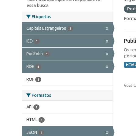
essa busca
Port
Etiquetas
Forma
Capitais Estrangeiros
x
1
Publ
IED
x
1
Os re
Portfólio
x
1
perío
HTM
RDE
x
1
ROF
1
Você t
Formatos
API
1
HTML
1
JSON
x
1