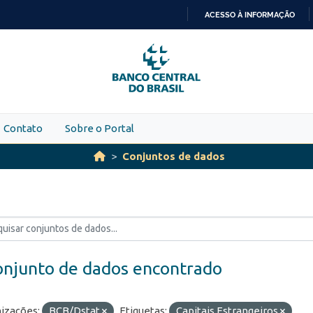
ACESSO À INFORMAÇÃO
IR
PARA
O
CONTEÚDO
Contato
Sobre o Portal
Conjuntos de dados
onjunto de dados encontrado
izações:
BCB/Dstat
Etiquetas:
Capitais Estrangeiros