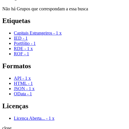
Não há Grupos que correspondam a essa busca
Etiquetas
Capitais Estrangeiros
-
1
x
IED
-
1
Portfólio
-
1
RDE
-
1
x
ROF
-
1
Formatos
API
-
1
x
HTML
-
1
JSON
-
1
x
OData
-
1
Licenças
Licença Aberta...
-
1
x
close