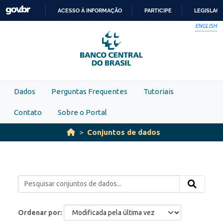
Skip to main content
ACESSO À INFORMAÇÃO
PARTICIPE
LEGISLAÇ
IR
ENGLISH
PARA
O
CONTEÚDO
Dados
Perguntas Frequentes
Tutoriais
Contato
Sobre o Portal
Conjuntos de dados
Ordenar por