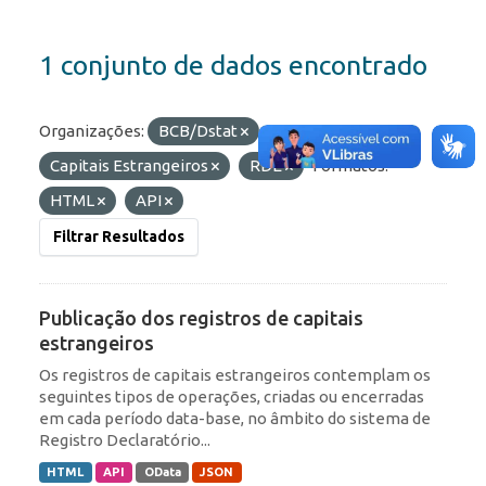
1 conjunto de dados encontrado
Organizações:
BCB/Dstat
Etiquetas:
Capitais Estrangeiros
RDE
Formatos:
HTML
API
Filtrar Resultados
Publicação dos registros de capitais
estrangeiros
Os registros de capitais estrangeiros contemplam os
seguintes tipos de operações, criadas ou encerradas
em cada período data-base, no âmbito do sistema de
Registro Declaratório...
HTML
API
OData
JSON