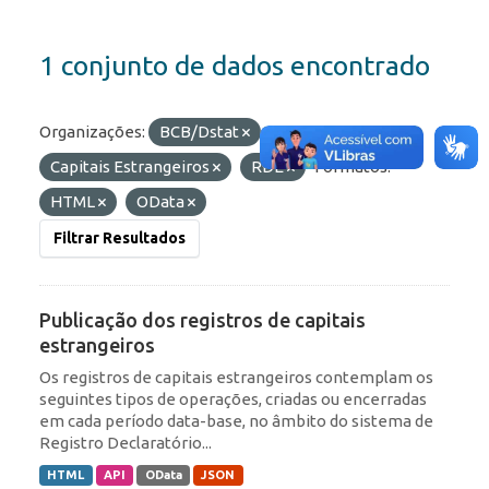
1 conjunto de dados encontrado
Organizações:
BCB/Dstat
Etiquetas:
Capitais Estrangeiros
RDE
Formatos:
HTML
OData
Filtrar Resultados
Publicação dos registros de capitais
estrangeiros
Os registros de capitais estrangeiros contemplam os
seguintes tipos de operações, criadas ou encerradas
em cada período data-base, no âmbito do sistema de
Registro Declaratório...
HTML
API
OData
JSON