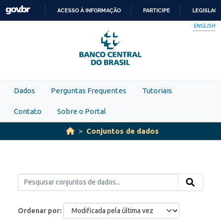
Skip to main content
ACESSO À INFORMAÇÃO
PARTICIPE
LEGISLAÇ
IR
ENGLISH
PARA
O
CONTEÚDO
Dados
Perguntas Frequentes
Tutoriais
Contato
Sobre o Portal
Conjuntos de dados
Ordenar por