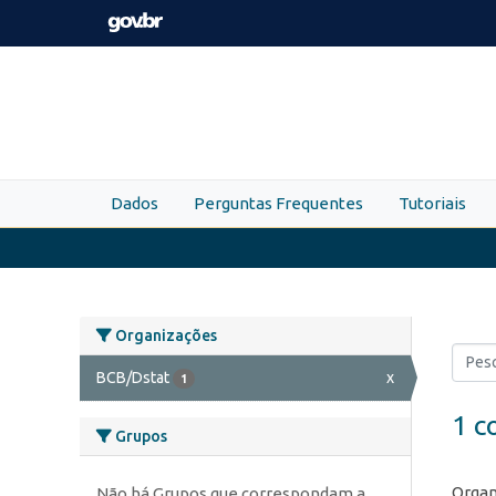
Skip to main content
Dados
Perguntas Frequentes
Tutoriais
Organizações
BCB/Dstat
x
1
1 c
Grupos
Organ
Não há Grupos que correspondam a