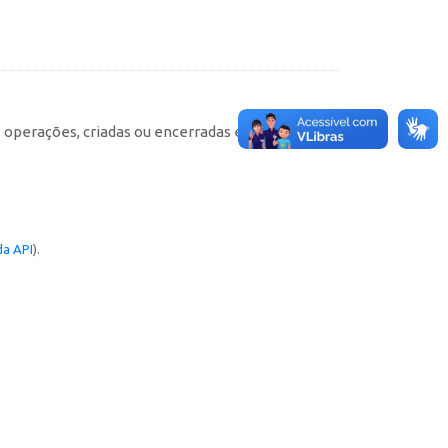
e operações, criadas ou encerradas em cada
a API
).