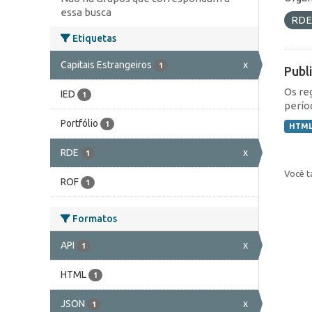
essa busca
RD
Etiquetas
Capitais Estrangeiros
x
1
Publ
Os re
IED
1
perío
Portfólio
1
HTM
RDE
x
1
Você t
ROF
1
Formatos
API
x
1
HTML
1
JSON
x
1