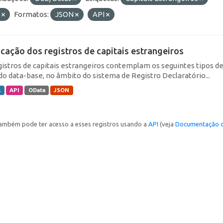
E
Formatos:
JSON
API
icação dos registros de capitais estrangeiros
gistros de capitais estrangeiros contemplam os seguintes tipos d
do data-base, no âmbito do sistema de Registro Declaratório...
L
API
OData
JSON
ambém pode ter acesso a esses registros usando a
API
(veja
Documentação d