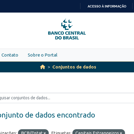
ACESSO À INFORMAÇÃO
IR
PARA
O
CONTEÚDO
Contato
Sobre o Portal
Conjuntos de dados
onjunto de dados encontrado
izações:
BCB/Dstat
Etiquetas:
Capitais Estrangeiros