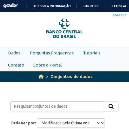
Skip to main content
ACESSO À INFORMAÇÃO
PARTICIPE
LEGISLAÇ
IR
ENGLISH
PARA
O
CONTEÚDO
Dados
Perguntas Frequentes
Tutoriais
Contato
Sobre o Portal
Conjuntos de dados
Ordenar por