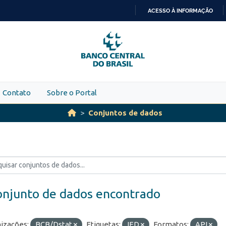
ACESSO À INFORMAÇÃO
IR
PARA
O
CONTEÚDO
Contato
Sobre o Portal
Conjuntos de dados
onjunto de dados encontrado
izações:
BCB/Dstat
Etiquetas:
IED
Formatos:
API