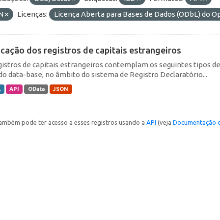
N
Licenças:
Licença Aberta para Bases de Dados (ODbL) do
icação dos registros de capitais estrangeiros
gistros de capitais estrangeiros contemplam os seguintes tipos d
do data-base, no âmbito do sistema de Registro Declaratório...
L
API
OData
JSON
ambém pode ter acesso a esses registros usando a
API
(veja
Documentação d