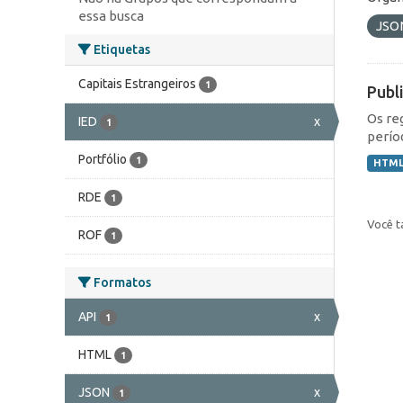
essa busca
JSO
Etiquetas
Capitais Estrangeiros
1
Publ
Os re
IED
x
1
perío
Portfólio
1
HTM
RDE
1
Você t
ROF
1
Formatos
API
x
1
HTML
1
JSON
x
1