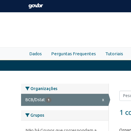
Skip to main content
Dados
Perguntas Frequentes
Tutoriais
Organizações
BCB/Dstat
x
1
1 c
Grupos
Organ
Não há Grupos que correspondam a