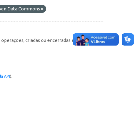
 Open Data Commons
e operações, criadas ou encerradas em cada
a API
).