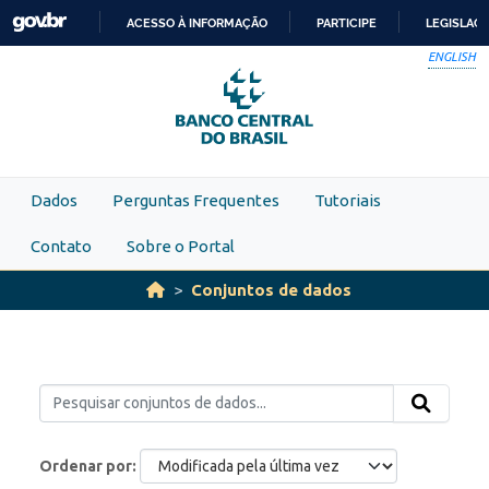
Skip to main content
ACESSO À INFORMAÇÃO
PARTICIPE
LEGISLAÇ
IR
ENGLISH
PARA
O
CONTEÚDO
Dados
Perguntas Frequentes
Tutoriais
Contato
Sobre o Portal
Conjuntos de dados
Ordenar por