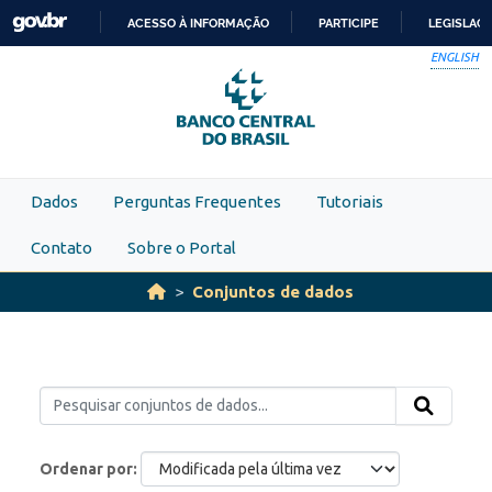
Skip to main content
ACESSO À INFORMAÇÃO
PARTICIPE
LEGISLAÇ
IR
ENGLISH
PARA
O
CONTEÚDO
Dados
Perguntas Frequentes
Tutoriais
Contato
Sobre o Portal
Conjuntos de dados
Ordenar por