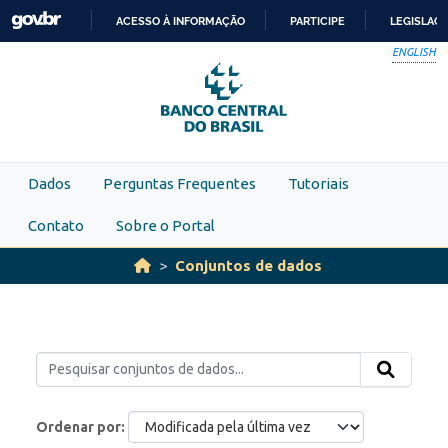
Skip to main content
ACESSO À INFORMAÇÃO
PARTICIPE
LEGISLAÇ
IR
ENGLISH
PARA
O
CONTEÚDO
Dados
Perguntas Frequentes
Tutoriais
Contato
Sobre o Portal
Conjuntos de dados
Ordenar por