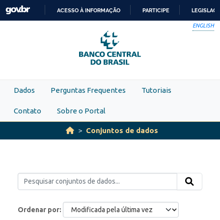
Skip to main content
ACESSO À INFORMAÇÃO
PARTICIPE
LEGISLAÇ
IR
ENGLISH
PARA
O
CONTEÚDO
Dados
Perguntas Frequentes
Tutoriais
Contato
Sobre o Portal
Conjuntos de dados
Ordenar por